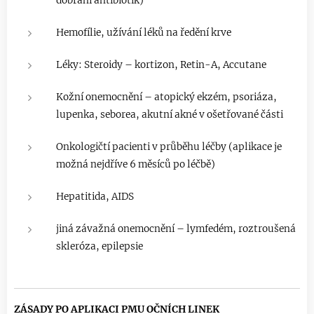
dobrání antibiotik)
Hemofílie, užívání léků na ředění krve
Léky: Steroidy – kortizon, Retin-A, Accutane
Kožní onemocnění – atopický ekzém, psoriáza,
lupenka, seborea, akutní akné v ošetřované části
Onkologičtí pacienti v průběhu léčby (aplikace je
možná nejdříve 6 měsíců po léčbě)
Hepatitida, AIDS
jiná závažná onemocnění – lymfedém, roztroušená
skleróza, epilepsie
ZÁSADY PO APLIKACI PMU OČNÍCH LINEK