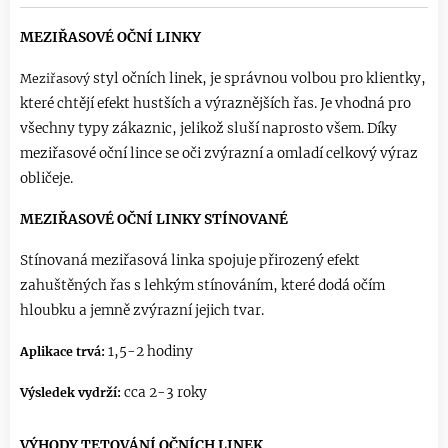
MEZIŘASOVÉ OČNÍ LINKY
styl očních linek, je správnou volbou pro klientky,
Meziřasový
které chtějí efekt hustších a výraznějších řas. Je vhodná pro
všechny typy zákaznic, jelikož sluší naprosto všem. Díky
meziřasové oční lince se oči zvýrazní a omladí celkový výraz
obličeje.
MEZIŘASOVÉ OČNÍ LINKY STÍNOVANÉ
Stínovaná meziřasová linka spojuje přirozený efekt
zahuštěných řas s lehkým stínováním, které dodá očím
hloubku a jemně zvýrazní jejich tvar.
1,5-2 hodiny
Aplikace trvá:
cca 2-3 roky
Výsledek vydrží:
VÝHODY TETOVÁNÍ OČNÍCH LINEK